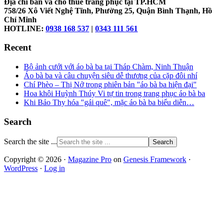
Địa chỉ bán và cho thuê trang phục tại TP.HCM
758/26 Xô Viết Nghệ Tĩnh, Phường 25, Quận Bình Thạnh, Hồ
Chí Minh
HOTLINE:
0938 168 537
|
0343 111 561
Recent
Bộ ảnh cưới với áo bà ba tại Tháp Chàm, Ninh Thuận
Áo bà ba và câu chuyện siêu dễ thương của cặp đôi nhí
Chí Phèo – Thị Nở trong phiên bản "áo bà ba hiện đại"
Hoa khôi Huỳnh Thúy Vi tự tin trong trang phục áo bà ba
Khi Bảo Thy hóa "gái quê", mặc áo bà ba biểu diễn…
Search
Search the site ...
Copyright © 2026 ·
Magazine Pro
on
Genesis Framework
·
WordPress
·
Log in