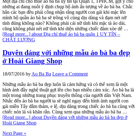
Một địa chỉ cho thuê áo bà ba uy tín tại Quận 1, TPHCM, gợi ý cho
những ai đang nuôi ý định chụp bộ ảnh ấn tượng về áo bà ba. Chắc
hẳn các bạn đều phải công nhận rằng người con gái khi mặc lên
mình bộ quần áo bà ba sẽ trông vô cùng dịu dàng và đạm nét nữ
tính đúng không nào? Không phải cái nữ tính khi mặc tà áo dài,
cũng không phải nét nữ tính khi diện những chiếc đàm xòe dễ …
[Read more...]
about Địa chỉ thuê áo bà ba quận 1 UY TÍN –
CHẤT LƯỢNG
Duyên dáng với những mẫu áo bà ba đẹp
ở Hoài Giang Shop
18/07/2016
by
Ao Ba Ba
Leave a Comment
Những mẫu áo bà ba đẹp luôn là cảm hứng và có thể xem là một
hình ảnh đầy nghệ thuật gợi lên cho bạn nhiều cảm xúc. Áo bà ba là
một trong những trang phục truyền thống của người dân Việt Nam.
Nhắc đến áo bà ba người ta sẽ nghĩ ngay đến hình ảnh người con
gái miền Tây đằm thám, e lệ, dịu dàng trong chiếc áo bà ba cùng với
chiếc nón lá và khăn rằn. Cùng xem qua những mẫu áo bà ba …
[Read more...]
about Duyên dáng với những mẫu áo bà ba đẹp ở
Hoài Giang Shop
Next Page »