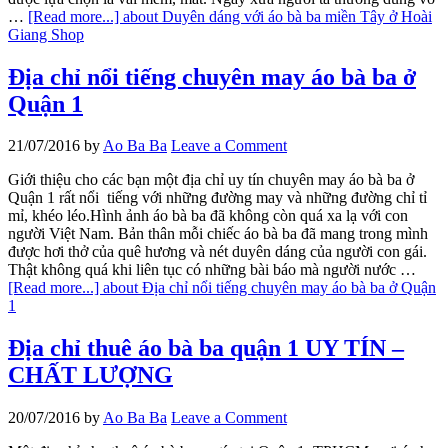
…
[Read more...]
about Duyên dáng với áo bà ba miền Tây ở Hoài
Giang Shop
Địa chỉ nổi tiếng chuyên may áo bà ba ở
Quận 1
21/07/2016
by
Ao Ba Ba
Leave a Comment
Giới thiệu cho các bạn một địa chỉ uy tín chuyên may áo bà ba ở
Quận 1 rất nổi tiếng với những đường may và những đường chỉ tỉ
mỉ, khéo léo.Hình ảnh áo bà ba đã không còn quá xa lạ với con
người Việt Nam. Bản thân mỗi chiếc áo bà ba đã mang trong mình
được hơi thở của quê hương và nét duyên dáng của người con gái.
Thật không quá khi liên tục có những bài báo mà người nước …
[Read more...]
about Địa chỉ nổi tiếng chuyên may áo bà ba ở Quận
1
Địa chỉ thuê áo bà ba quận 1 UY TÍN –
CHẤT LƯỢNG
20/07/2016
by
Ao Ba Ba
Leave a Comment