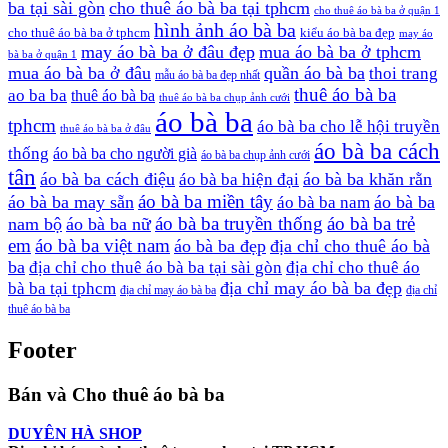
ba tại sài gòn
cho thuê áo bà ba tại tphcm
cho thuê áo bà ba ở quận 1
hình ảnh áo bà ba
cho thuê áo bà ba ở tphcm
kiểu áo bà ba đẹp
may áo
may áo bà ba ở đâu đẹp
mua áo bà ba ở tphcm
bà ba ở quận 1
mua áo bà ba ở đâu
quần áo bà ba
thoi trang
mẫu áo bà ba đẹp nhất
thuê áo bà ba
ao ba ba
thuê áo bà ba
thuê áo bà ba chụp ảnh cưới
áo bà ba
tphcm
áo bà ba cho lễ hội truyền
thuê áo bà ba ở đâu
áo bà ba cách
thống
áo bà ba cho người già
áo bà ba chụp ảnh cưới
tân
áo bà ba cách điệu
áo bà ba khăn rằn
áo bà ba hiện đại
áo bà ba miền tây
áo bà ba may sẵn
áo bà ba
áo bà ba nam
áo bà ba truyền thống
áo bà ba trẻ
nam bộ
áo bà ba nữ
em
áo bà ba việt nam
áo bà ba đẹp
địa chỉ cho thuê áo bà
ba
địa chỉ cho thuê áo bà ba tại sài gòn
địa chỉ cho thuê áo
địa chỉ may áo bà ba đẹp
bà ba tại tphcm
địa chỉ may áo bà ba
địa chỉ
thuê áo bà ba
Footer
Bán và Cho thuê áo bà ba
DUYÊN HÀ SHOP