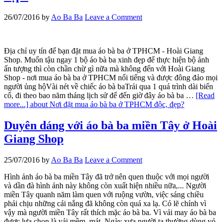
26/07/2016
by
Ao Ba Ba
Leave a Comment
Địa chỉ uy tín để bạn đặt mua áo bà ba ở TPHCM - Hoài Giang
Shop. Muốn tậu ngay 1 bộ áo bà ba xinh đẹp để thực hiện bộ ảnh
ấn tượng thì còn chần chừ gì nữa mà không đến với Hoài Giang
Shop - nơi mua áo bà ba ở TPHCM nổi tiếng và được đông đảo mọi
người ủng hộVài nét về chiếc áo bà baTrải qua 1 quá trình dài biến
cố, đi theo bao năm tháng lịch sử để đến giờ đây áo bà ba …
[Read
more...]
about Nơi đặt mua áo bà ba ở TPHCM độc, đẹp?
Duyên dáng với áo bà ba miền Tây ở Hoài
Giang Shop
25/07/2016
by
Ao Ba Ba
Leave a Comment
Hình ảnh áo bà ba miền Tây đã trở nên quen thuộc với mọi người
và dần đà hình ảnh này không còn xuất hiện nhiều nữa,... Người
miền Tây quanh năm làm quen với ruộng vườn, việc sáng chiều
phải chịu những cái nắng đã không còn quá xa lạ. Có lẽ chính vì
vậy mà người miền Tây rất thích mặc áo bà ba. Vì vải may áo bà ba
được lựa chọn là vải mềm, mát. Ngày xưa người ta thường dùng vỏ