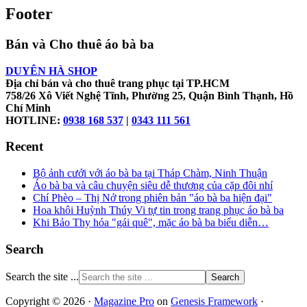
Footer
Bán và Cho thuê áo bà ba
DUYÊN HÀ SHOP
Địa chỉ bán và cho thuê trang phục tại TP.HCM
758/26 Xô Viết Nghệ Tĩnh, Phường 25, Quận Bình Thạnh, Hồ
Chí Minh
HOTLINE:
0938 168 537
|
0343 111 561
Recent
Bộ ảnh cưới với áo bà ba tại Tháp Chàm, Ninh Thuận
Áo bà ba và câu chuyện siêu dễ thương của cặp đôi nhí
Chí Phèo – Thị Nở trong phiên bản "áo bà ba hiện đại"
Hoa khôi Huỳnh Thúy Vi tự tin trong trang phục áo bà ba
Khi Bảo Thy hóa "gái quê", mặc áo bà ba biểu diễn…
Search
Search the site ...
Copyright © 2026 ·
Magazine Pro
on
Genesis Framework
·