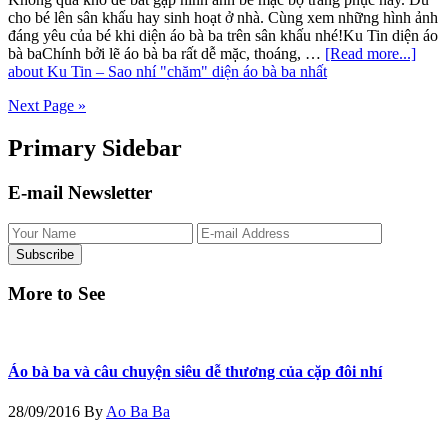
cho bé lên sân khấu hay sinh hoạt ở nhà. Cùng xem những hình ảnh
đáng yêu của bé khi diện áo bà ba trên sân khấu nhé!Ku Tin diện áo
bà baChính bởi lẽ áo bà ba rất dễ mặc, thoáng, …
[Read more...]
about Ku Tin – Sao nhí "chăm" diện áo bà ba nhất
Next Page »
Primary Sidebar
E-mail Newsletter
More to See
Áo bà ba và câu chuyện siêu dễ thương của cặp đôi nhí
28/09/2016
By
Ao Ba Ba