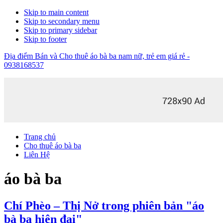
Skip to main content
Skip to secondary menu
Skip to primary sidebar
Skip to footer
Địa điểm Bán và Cho thuê áo bà ba nam nữ, trẻ em giá rẻ -
0938168537
Trang chủ
Cho thuê áo bà ba
Liên Hệ
áo bà ba
Chí Phèo – Thị Nở trong phiên bản "áo
bà ba hiện đại"