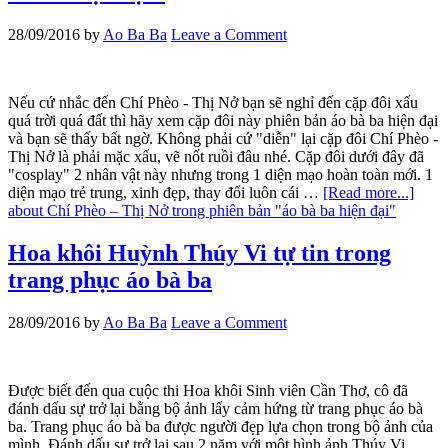
28/09/2016
by
Ao Ba Ba
Leave a Comment
Nếu cứ nhắc đến Chí Phèo - Thị Nở bạn sẽ nghỉ đến cặp đôi xấu
quá trời quá đất thì hãy xem cặp đôi này phiên bản áo bà ba hiện đại
và bạn sẽ thấy bất ngờ. Không phải cứ "diễn" lại cặp đôi Chí Phèo -
Thị Nở là phải mặc xấu, vẽ nốt ruồi đâu nhé. Cặp đôi dưới đây đã
"cosplay" 2 nhân vật này nhưng trong 1 diện mạo hoàn toàn mới. 1
diện mạo trẻ trung, xinh đẹp, thay đổi luôn cái …
[Read more...]
about Chí Phèo – Thị Nở trong phiên bản "áo bà ba hiện đại"
Hoa khôi Huỳnh Thúy Vi tự tin trong
trang phục áo bà ba
28/09/2016
by
Ao Ba Ba
Leave a Comment
Được biết đến qua cuộc thi Hoa khôi Sinh viên Cần Thơ, cô đã
đánh dấu sự trở lại bằng bộ ảnh lấy cảm hứng từ trang phục áo bà
ba. Trang phục áo bà ba được người đẹp lựa chọn trong bộ ảnh của
mình. Đánh dấu sự trở lại sau 2 năm với một hình ảnh Thúy Vi