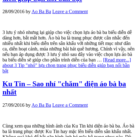
28/09/2016
by
Ao Ba Ba
Leave a Comment
3 lưu ý nhỏ nhưng lại giúp cho việc chọn lựa áo bà ba biểu diễn dễ
dàng hơn, bắt mắt hơn. Áo bà ba là trang phục được cân nhắc đến
nhiều nhất khi biểu diễn trên sân khấu với những tiết mục như dân
ca, diễn hoạt cảnh, múa những bài hát quê hương. Chính vì vậy, nên
nếu bạn áp dụng được 3 lưu ý nhỏ sau đây vào việc chọn lựa áo bà
ba biểu diễn sẽ giúp cho phần trình diễn của bạn …
[Read more...]
about 3 Tip "nhỏ" lựa chọn trang phục biểu diễn giúp bạn nổi bần
bật
Ku Tin – Sao nhí "chăm" diện áo bà ba
nhất
27/09/2016
by
Ao Ba Ba
Leave a Comment
Cùng xem qua những hình ảnh của Ku Tin khi diện áo bà ba. Áo bà
ba là trang phục được Ku Tin hay mặc lên biểu diễn sân khấu nhất.
Không quá khó để bắt gặp hình ảnh bé mặc bộ trang phục này. Dù