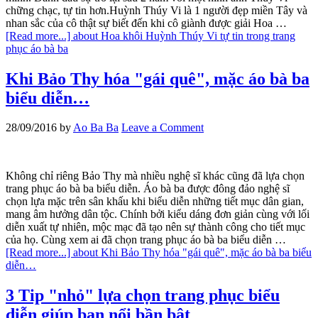
chững chạc, tự tin hơn.Huỳnh Thúy Vi là 1 người đẹp miền Tây và
nhan sắc của cô thật sự biết đến khi cô giành được giải Hoa …
[Read more...]
about Hoa khôi Huỳnh Thúy Vi tự tin trong trang
phục áo bà ba
Khi Bảo Thy hóa "gái quê", mặc áo bà ba
biểu diễn…
28/09/2016
by
Ao Ba Ba
Leave a Comment
Không chỉ riêng Bảo Thy mà nhiều nghệ sĩ khác cũng đã lựa chọn
trang phục áo bà ba biểu diễn. Áo bà ba được đông đảo nghệ sĩ
chọn lựa mặc trên sân khấu khi biểu diễn những tiết mục dân gian,
mang âm hưởng dân tộc. Chính bởi kiểu dáng đơn giản cùng với lối
diễn xuất tự nhiên, mộc mạc đã tạo nên sự thành công cho tiết mục
của họ. Cùng xem ai đã chọn trang phục áo bà ba biểu diễn …
[Read more...]
about Khi Bảo Thy hóa "gái quê", mặc áo bà ba biểu
diễn…
3 Tip "nhỏ" lựa chọn trang phục biểu
diễn giúp bạn nổi bần bật