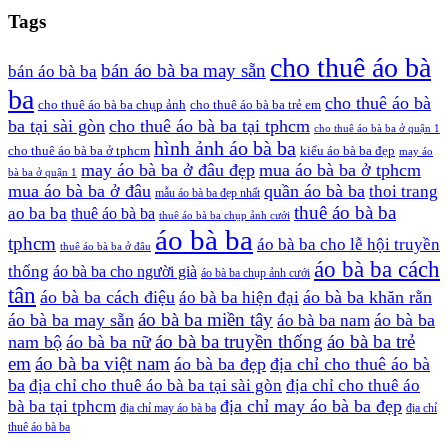
Tags
cho thuê áo bà
bán áo bà ba may sẵn
bán áo bà ba
ba
cho thuê áo bà
cho thuê áo bà ba chụp ảnh
cho thuê áo bà ba trẻ em
ba tại sài gòn
cho thuê áo bà ba tại tphcm
cho thuê áo bà ba ở quận 1
hình ảnh áo bà ba
cho thuê áo bà ba ở tphcm
kiểu áo bà ba đẹp
may áo
may áo bà ba ở đâu đẹp
mua áo bà ba ở tphcm
bà ba ở quận 1
mua áo bà ba ở đâu
quần áo bà ba
thoi trang
mẫu áo bà ba đẹp nhất
thuê áo bà ba
ao ba ba
thuê áo bà ba
thuê áo bà ba chụp ảnh cưới
áo bà ba
tphcm
áo bà ba cho lễ hội truyền
thuê áo bà ba ở đâu
áo bà ba cách
thống
áo bà ba cho người già
áo bà ba chụp ảnh cưới
tân
áo bà ba cách điệu
áo bà ba khăn rằn
áo bà ba hiện đại
áo bà ba miền tây
áo bà ba may sẵn
áo bà ba
áo bà ba nam
áo bà ba truyền thống
áo bà ba trẻ
nam bộ
áo bà ba nữ
em
áo bà ba việt nam
áo bà ba đẹp
địa chỉ cho thuê áo bà
ba
địa chỉ cho thuê áo bà ba tại sài gòn
địa chỉ cho thuê áo
địa chỉ may áo bà ba đẹp
bà ba tại tphcm
địa chỉ may áo bà ba
địa chỉ
thuê áo bà ba