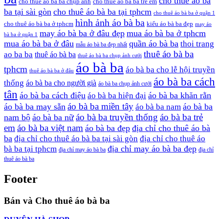
cho thuê áo bà
cho thuê áo bà ba chụp ảnh
cho thuê áo bà ba trẻ em
ba tại sài gòn
cho thuê áo bà ba tại tphcm
cho thuê áo bà ba ở quận 1
hình ảnh áo bà ba
cho thuê áo bà ba ở tphcm
kiểu áo bà ba đẹp
may áo
may áo bà ba ở đâu đẹp
mua áo bà ba ở tphcm
bà ba ở quận 1
mua áo bà ba ở đâu
quần áo bà ba
thoi trang
mẫu áo bà ba đẹp nhất
thuê áo bà ba
ao ba ba
thuê áo bà ba
thuê áo bà ba chụp ảnh cưới
áo bà ba
tphcm
áo bà ba cho lễ hội truyền
thuê áo bà ba ở đâu
áo bà ba cách
thống
áo bà ba cho người già
áo bà ba chụp ảnh cưới
tân
áo bà ba cách điệu
áo bà ba khăn rằn
áo bà ba hiện đại
áo bà ba miền tây
áo bà ba may sẵn
áo bà ba
áo bà ba nam
áo bà ba truyền thống
áo bà ba trẻ
nam bộ
áo bà ba nữ
em
áo bà ba việt nam
áo bà ba đẹp
địa chỉ cho thuê áo bà
ba
địa chỉ cho thuê áo bà ba tại sài gòn
địa chỉ cho thuê áo
địa chỉ may áo bà ba đẹp
bà ba tại tphcm
địa chỉ may áo bà ba
địa chỉ
thuê áo bà ba
Footer
Bán và Cho thuê áo bà ba