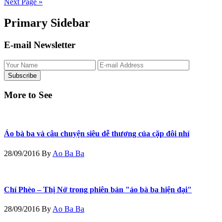
Next Page »
Primary Sidebar
E-mail Newsletter
More to See
Áo bà ba và câu chuyện siêu dễ thương của cặp đôi nhí
28/09/2016
By
Ao Ba Ba
Chí Phèo – Thị Nở trong phiên bản "áo bà ba hiện đại"
28/09/2016
By
Ao Ba Ba