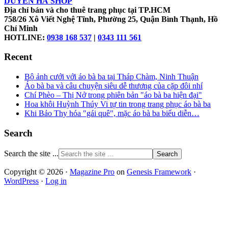
DUYÊN HÀ SHOP
Địa chỉ bán và cho thuê trang phục tại TP.HCM
758/26 Xô Viết Nghệ Tĩnh, Phường 25, Quận Bình Thạnh, Hồ
Chí Minh
HOTLINE:
0938 168 537
|
0343 111 561
Recent
Bộ ảnh cưới với áo bà ba tại Tháp Chàm, Ninh Thuận
Áo bà ba và câu chuyện siêu dễ thương của cặp đôi nhí
Chí Phèo – Thị Nở trong phiên bản "áo bà ba hiện đại"
Hoa khôi Huỳnh Thúy Vi tự tin trong trang phục áo bà ba
Khi Bảo Thy hóa "gái quê", mặc áo bà ba biểu diễn…
Search
Search the site ...
Copyright © 2026 ·
Magazine Pro
on
Genesis Framework
·
WordPress
·
Log in