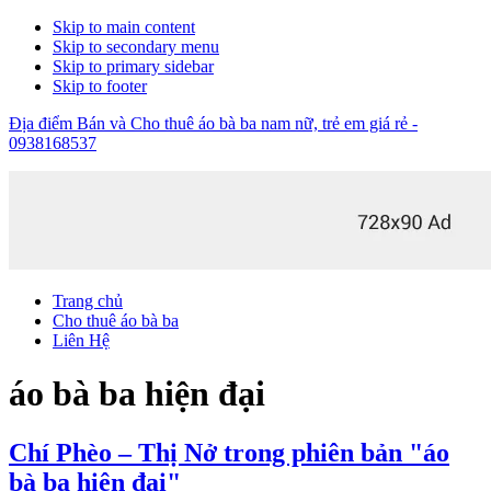
Skip to main content
Skip to secondary menu
Skip to primary sidebar
Skip to footer
Địa điểm Bán và Cho thuê áo bà ba nam nữ, trẻ em giá rẻ -
0938168537
Trang chủ
Cho thuê áo bà ba
Liên Hệ
áo bà ba hiện đại
Chí Phèo – Thị Nở trong phiên bản "áo
bà ba hiện đại"