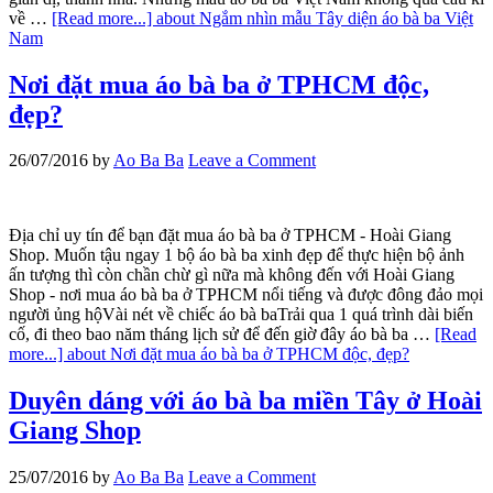
về …
[Read more...]
about Ngắm nhìn mẫu Tây diện áo bà ba Việt
Nam
Nơi đặt mua áo bà ba ở TPHCM độc,
đẹp?
26/07/2016
by
Ao Ba Ba
Leave a Comment
Địa chỉ uy tín để bạn đặt mua áo bà ba ở TPHCM - Hoài Giang
Shop. Muốn tậu ngay 1 bộ áo bà ba xinh đẹp để thực hiện bộ ảnh
ấn tượng thì còn chần chừ gì nữa mà không đến với Hoài Giang
Shop - nơi mua áo bà ba ở TPHCM nổi tiếng và được đông đảo mọi
người ủng hộVài nét về chiếc áo bà baTrải qua 1 quá trình dài biến
cố, đi theo bao năm tháng lịch sử để đến giờ đây áo bà ba …
[Read
more...]
about Nơi đặt mua áo bà ba ở TPHCM độc, đẹp?
Duyên dáng với áo bà ba miền Tây ở Hoài
Giang Shop
25/07/2016
by
Ao Ba Ba
Leave a Comment