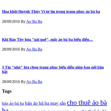
Hoa khôi Huỳnh Thúy Vi tự tin trong trang phục áo bà ba
28/09/2016
By
Ao Ba Ba
Khi Bảo Thy hóa "gái quê", mặc áo bà ba biểu diễn…
28/09/2016
By
Ao Ba Ba
3 Tip "nhỏ" lựa chọn trang phục biểu diễn giúp bạn nổi bần
bật
28/09/2016
By
Ao Ba Ba
Tags
cho thuê áo bà
bán áo bà ba may sẵn
bán áo bà ba
ba