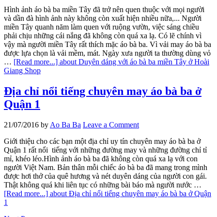
Hình ảnh áo bà ba miền Tây đã trở nên quen thuộc với mọi người
và dần đà hình ảnh này không còn xuất hiện nhiều nữa,... Người
miền Tây quanh năm làm quen với ruộng vườn, việc sáng chiều
phải chịu những cái nắng đã không còn quá xa lạ. Có lẽ chính vì
vậy mà người miền Tây rất thích mặc áo bà ba. Vì vải may áo bà ba
được lựa chọn là vải mềm, mát. Ngày xưa người ta thường dùng vỏ
…
[Read more...]
about Duyên dáng với áo bà ba miền Tây ở Hoài
Giang Shop
Địa chỉ nổi tiếng chuyên may áo bà ba ở
Quận 1
21/07/2016
by
Ao Ba Ba
Leave a Comment
Giới thiệu cho các bạn một địa chỉ uy tín chuyên may áo bà ba ở
Quận 1 rất nổi tiếng với những đường may và những đường chỉ tỉ
mỉ, khéo léo.Hình ảnh áo bà ba đã không còn quá xa lạ với con
người Việt Nam. Bản thân mỗi chiếc áo bà ba đã mang trong mình
được hơi thở của quê hương và nét duyên dáng của người con gái.
Thật không quá khi liên tục có những bài báo mà người nước …
[Read more...]
about Địa chỉ nổi tiếng chuyên may áo bà ba ở Quận
1