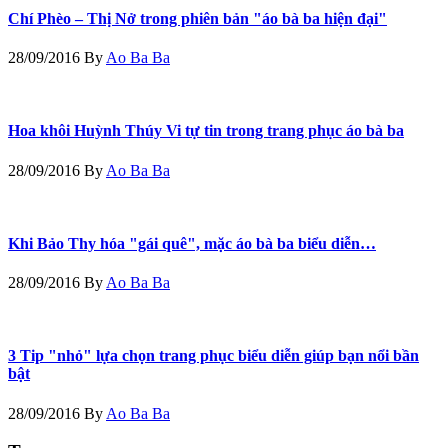
Chí Phèo – Thị Nở trong phiên bản "áo bà ba hiện đại"
28/09/2016
By
Ao Ba Ba
Hoa khôi Huỳnh Thúy Vi tự tin trong trang phục áo bà ba
28/09/2016
By
Ao Ba Ba
Khi Bảo Thy hóa "gái quê", mặc áo bà ba biểu diễn…
28/09/2016
By
Ao Ba Ba
3 Tip "nhỏ" lựa chọn trang phục biểu diễn giúp bạn nổi bần
bật
28/09/2016
By
Ao Ba Ba