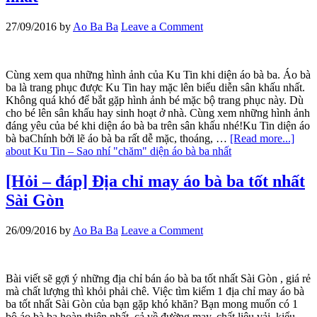
27/09/2016
by
Ao Ba Ba
Leave a Comment
Cùng xem qua những hình ảnh của Ku Tin khi diện áo bà ba. Áo bà
ba là trang phục được Ku Tin hay mặc lên biểu diễn sân khấu nhất.
Không quá khó để bắt gặp hình ảnh bé mặc bộ trang phục này. Dù
cho bé lên sân khấu hay sinh hoạt ở nhà. Cùng xem những hình ảnh
đáng yêu của bé khi diện áo bà ba trên sân khấu nhé!Ku Tin diện áo
bà baChính bởi lẽ áo bà ba rất dễ mặc, thoáng, …
[Read more...]
about Ku Tin – Sao nhí "chăm" diện áo bà ba nhất
[Hỏi – đáp] Địa chỉ may áo bà ba tốt nhất
Sài Gòn
26/09/2016
by
Ao Ba Ba
Leave a Comment
Bài viết sẽ gợi ý những địa chỉ bán áo bà ba tốt nhất Sài Gòn , giá rẻ
mà chất lượng thì khỏi phải chê. Việc tìm kiếm 1 địa chỉ may áo bà
ba tốt nhất Sài Gòn của bạn gặp khó khăn? Bạn mong muốn có 1
bộ áo bà ba hoàn thiện nhất, cả về đường may, chất liệu vải, kiểu