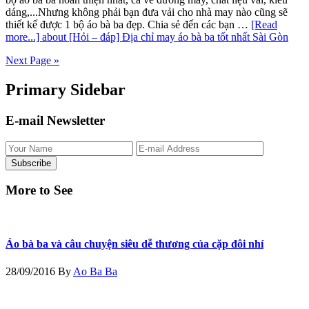
dáng,...Nhưng không phải bạn đưa vải cho nhà may nào cũng sẽ
thiết kế được 1 bộ áo bà ba đẹp. Chia sẻ đến các bạn …
[Read
more...]
about [Hỏi – đáp] Địa chỉ may áo bà ba tốt nhất Sài Gòn
Next Page »
Primary Sidebar
E-mail Newsletter
More to See
Áo bà ba và câu chuyện siêu dễ thương của cặp đôi nhí
28/09/2016
By
Ao Ba Ba