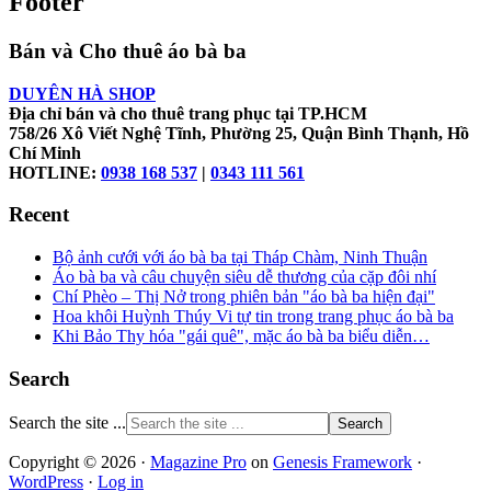
Footer
Bán và Cho thuê áo bà ba
DUYÊN HÀ SHOP
Địa chỉ bán và cho thuê trang phục tại TP.HCM
758/26 Xô Viết Nghệ Tĩnh, Phường 25, Quận Bình Thạnh, Hồ
Chí Minh
HOTLINE:
0938 168 537
|
0343 111 561
Recent
Bộ ảnh cưới với áo bà ba tại Tháp Chàm, Ninh Thuận
Áo bà ba và câu chuyện siêu dễ thương của cặp đôi nhí
Chí Phèo – Thị Nở trong phiên bản "áo bà ba hiện đại"
Hoa khôi Huỳnh Thúy Vi tự tin trong trang phục áo bà ba
Khi Bảo Thy hóa "gái quê", mặc áo bà ba biểu diễn…
Search
Search the site ...
Copyright © 2026 ·
Magazine Pro
on
Genesis Framework
·
WordPress
·
Log in