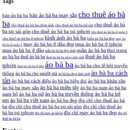
Tags
cho thuê áo bà
bán áo bà ba may sẵn
bán áo bà ba
ba
cho thuê áo bà
cho thuê áo bà ba chụp ảnh
cho thuê áo bà ba trẻ em
ba tại sài gòn
cho thuê áo bà ba tại tphcm
cho thuê áo bà ba ở quận 1
hình ảnh áo bà ba
cho thuê áo bà ba ở tphcm
kiểu áo bà ba đẹp
may áo
may áo bà ba ở đâu đẹp
mua áo bà ba ở tphcm
bà ba ở quận 1
mua áo bà ba ở đâu
quần áo bà ba
thoi trang
mẫu áo bà ba đẹp nhất
thuê áo bà ba
ao ba ba
thuê áo bà ba
thuê áo bà ba chụp ảnh cưới
áo bà ba
tphcm
áo bà ba cho lễ hội truyền
thuê áo bà ba ở đâu
áo bà ba cách
thống
áo bà ba cho người già
áo bà ba chụp ảnh cưới
tân
áo bà ba cách điệu
áo bà ba khăn rằn
áo bà ba hiện đại
áo bà ba miền tây
áo bà ba may sẵn
áo bà ba
áo bà ba nam
áo bà ba truyền thống
áo bà ba trẻ
nam bộ
áo bà ba nữ
em
áo bà ba việt nam
áo bà ba đẹp
địa chỉ cho thuê áo bà
ba
địa chỉ cho thuê áo bà ba tại sài gòn
địa chỉ cho thuê áo
địa chỉ may áo bà ba đẹp
bà ba tại tphcm
địa chỉ may áo bà ba
địa chỉ
thuê áo bà ba