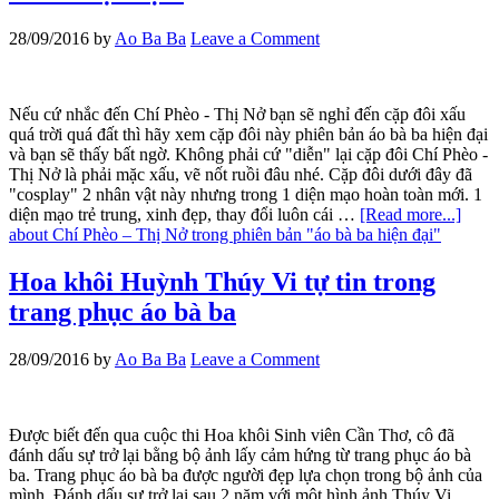
28/09/2016
by
Ao Ba Ba
Leave a Comment
Nếu cứ nhắc đến Chí Phèo - Thị Nở bạn sẽ nghỉ đến cặp đôi xấu
quá trời quá đất thì hãy xem cặp đôi này phiên bản áo bà ba hiện đại
và bạn sẽ thấy bất ngờ. Không phải cứ "diễn" lại cặp đôi Chí Phèo -
Thị Nở là phải mặc xấu, vẽ nốt ruồi đâu nhé. Cặp đôi dưới đây đã
"cosplay" 2 nhân vật này nhưng trong 1 diện mạo hoàn toàn mới. 1
diện mạo trẻ trung, xinh đẹp, thay đổi luôn cái …
[Read more...]
about Chí Phèo – Thị Nở trong phiên bản "áo bà ba hiện đại"
Hoa khôi Huỳnh Thúy Vi tự tin trong
trang phục áo bà ba
28/09/2016
by
Ao Ba Ba
Leave a Comment
Được biết đến qua cuộc thi Hoa khôi Sinh viên Cần Thơ, cô đã
đánh dấu sự trở lại bằng bộ ảnh lấy cảm hứng từ trang phục áo bà
ba. Trang phục áo bà ba được người đẹp lựa chọn trong bộ ảnh của
mình. Đánh dấu sự trở lại sau 2 năm với một hình ảnh Thúy Vi