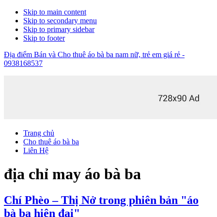
Skip to main content
Skip to secondary menu
Skip to primary sidebar
Skip to footer
Địa điểm Bán và Cho thuê áo bà ba nam nữ, trẻ em giá rẻ -
0938168537
Trang chủ
Cho thuê áo bà ba
Liên Hệ
địa chỉ may áo bà ba
Chí Phèo – Thị Nở trong phiên bản "áo
bà ba hiện đại"