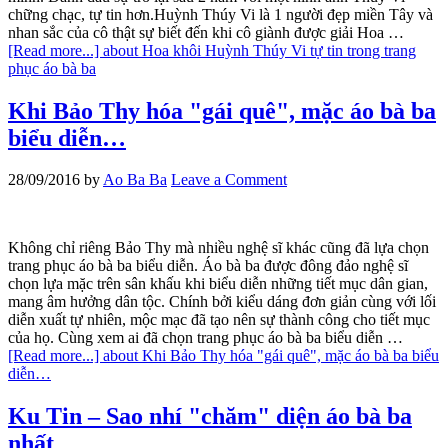
chững chạc, tự tin hơn.Huỳnh Thúy Vi là 1 người đẹp miền Tây và
nhan sắc của cô thật sự biết đến khi cô giành được giải Hoa …
[Read more...]
about Hoa khôi Huỳnh Thúy Vi tự tin trong trang
phục áo bà ba
Khi Bảo Thy hóa "gái quê", mặc áo bà ba
biểu diễn…
28/09/2016
by
Ao Ba Ba
Leave a Comment
Không chỉ riêng Bảo Thy mà nhiều nghệ sĩ khác cũng đã lựa chọn
trang phục áo bà ba biểu diễn. Áo bà ba được đông đảo nghệ sĩ
chọn lựa mặc trên sân khấu khi biểu diễn những tiết mục dân gian,
mang âm hưởng dân tộc. Chính bởi kiểu dáng đơn giản cùng với lối
diễn xuất tự nhiên, mộc mạc đã tạo nên sự thành công cho tiết mục
của họ. Cùng xem ai đã chọn trang phục áo bà ba biểu diễn …
[Read more...]
about Khi Bảo Thy hóa "gái quê", mặc áo bà ba biểu
diễn…
Ku Tin – Sao nhí "chăm" diện áo bà ba
nhất