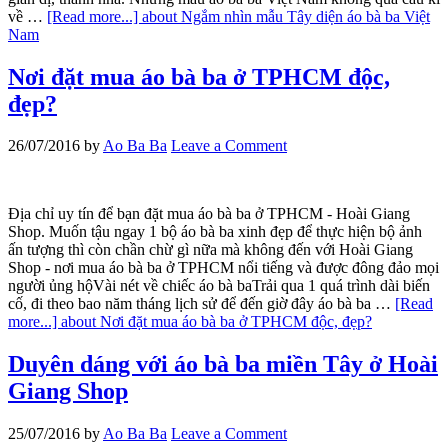
về …
[Read more...]
about Ngắm nhìn mẫu Tây diện áo bà ba Việt
Nam
Nơi đặt mua áo bà ba ở TPHCM độc,
đẹp?
26/07/2016
by
Ao Ba Ba
Leave a Comment
Địa chỉ uy tín để bạn đặt mua áo bà ba ở TPHCM - Hoài Giang
Shop. Muốn tậu ngay 1 bộ áo bà ba xinh đẹp để thực hiện bộ ảnh
ấn tượng thì còn chần chừ gì nữa mà không đến với Hoài Giang
Shop - nơi mua áo bà ba ở TPHCM nổi tiếng và được đông đảo mọi
người ủng hộVài nét về chiếc áo bà baTrải qua 1 quá trình dài biến
cố, đi theo bao năm tháng lịch sử để đến giờ đây áo bà ba …
[Read
more...]
about Nơi đặt mua áo bà ba ở TPHCM độc, đẹp?
Duyên dáng với áo bà ba miền Tây ở Hoài
Giang Shop
25/07/2016
by
Ao Ba Ba
Leave a Comment