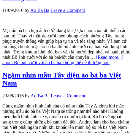
11/09/2016
by
Ao Ba Ba
Leave a Comment
Mặc áo bà ba chụp ảnh cưới đang là sự lựa chọn của rất nhiều các
bạn trẻ. Thay vì mặc áo cưới theo phong cách phương Tây, trang
phục truyền thống vẫn giúp bạn tự tin và tỏa sáng nhất. Và bạn cứ
tin rằng cho dù mặc áo bà ba thì bộ ảnh cưới của bạn vẫn lung linh
nhất. Trong khung hình đó, bạn vẫn là người đẹp nhất và hạnh phúc
nhất.Bộ ảnh cưới với áo bà baMột câu chuyên …
[Read more...]
about Bộ ảnh cưới với áo bà ba không thể dễ thương hơn
Ngắm nhìn mẫu Tây diện áo bà ba Việt
Nam
23/08/2016
by
Ao Ba Ba
Leave a Comment
Cùng ngắm nhìn hình ảnh của cô nàng mẫu Tây Andrea khi mặc
những mẫu áo bà ba Việt Nam sẽ trông như thế nào nhé! Không
theo đuổi hình ảnh sexy, quyến rũ như mọi khi. Rũ bỏ vẻ ngoài
sang trọng cùng những bộ cánh đắt tiền, Andrea làm cho bao chàng
trai Việt phải ngắm nhìn khi khoác lên mình bộ áo bà ba Việt Nam
giản dị, thanh nhã. Những mẫu áo bà ba Việt Nam không quá cầu kì