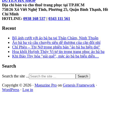
DUYÊN HÀ SHOP
Địa chỉ bán và cho thuê trang phục tại TP.HCM
758/26 Xô Viết Nghệ Tĩnh, Phường 25, Quận Bình Thạnh, Hồ
Chí Minh
HOTLINE:
0938 168 537
|
0343 111 561
Recent
Bộ ảnh cưới với áo bà ba tại Tháp Chàm, Ninh Thuận
Áo bà ba và câu chuyện siêu dễ thương của cặp đôi nhí
Chí Phèo – Thị Nở trong phiên bản "áo bà ba hiện đại"
Hoa khôi Huỳnh Thúy Vi tự tin trong trang phục áo bà ba
Khi Bảo Thy hóa "gái quê", mặc áo bà ba biểu diễn…
Search
Search the site ...
Copyright © 2026 ·
Magazine Pro
on
Genesis Framework
·
WordPress
·
Log in