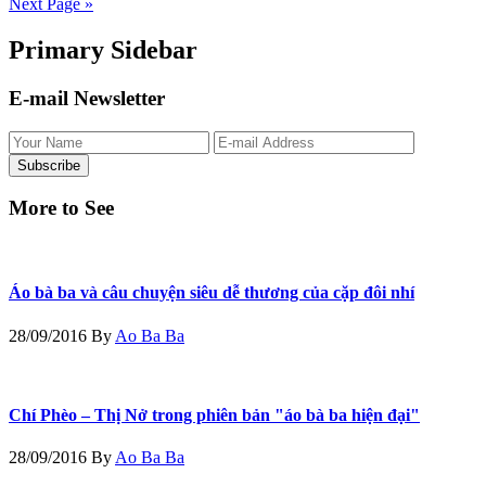
Next Page »
Primary Sidebar
E-mail Newsletter
More to See
Áo bà ba và câu chuyện siêu dễ thương của cặp đôi nhí
28/09/2016
By
Ao Ba Ba
Chí Phèo – Thị Nở trong phiên bản "áo bà ba hiện đại"
28/09/2016
By
Ao Ba Ba