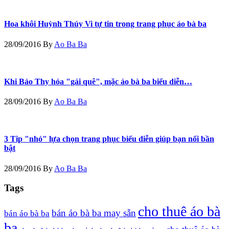
Hoa khôi Huỳnh Thúy Vi tự tin trong trang phục áo bà ba
28/09/2016
By
Ao Ba Ba
Khi Bảo Thy hóa "gái quê", mặc áo bà ba biểu diễn…
28/09/2016
By
Ao Ba Ba
3 Tip "nhỏ" lựa chọn trang phục biểu diễn giúp bạn nổi bần
bật
28/09/2016
By
Ao Ba Ba
Tags
cho thuê áo bà
bán áo bà ba may sẵn
bán áo bà ba
ba