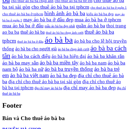
cho thuê áo bà
cho thuê áo bà ba chụp ảnh
cho thuê áo bà ba trẻ em
ba tại sài gòn
cho thuê áo bà ba tại tphcm
cho thuê áo bà ba ở quận 1
hình ảnh áo bà ba
cho thuê áo bà ba ở tphcm
kiểu áo bà ba đẹp
may áo
may áo bà ba ở đâu đẹp
mua áo bà ba ở tphcm
bà ba ở quận 1
mua áo bà ba ở đâu
quần áo bà ba
thoi trang
mẫu áo bà ba đẹp nhất
thuê áo bà ba
ao ba ba
thuê áo bà ba
thuê áo bà ba chụp ảnh cưới
áo bà ba
tphcm
áo bà ba cho lễ hội truyền
thuê áo bà ba ở đâu
áo bà ba cách
thống
áo bà ba cho người già
áo bà ba chụp ảnh cưới
tân
áo bà ba cách điệu
áo bà ba khăn rằn
áo bà ba hiện đại
áo bà ba miền tây
áo bà ba may sẵn
áo bà ba
áo bà ba nam
áo bà ba truyền thống
áo bà ba trẻ
nam bộ
áo bà ba nữ
em
áo bà ba việt nam
áo bà ba đẹp
địa chỉ cho thuê áo bà
ba
địa chỉ cho thuê áo bà ba tại sài gòn
địa chỉ cho thuê áo
địa chỉ may áo bà ba đẹp
bà ba tại tphcm
địa chỉ may áo bà ba
địa chỉ
thuê áo bà ba
Footer
Bán và Cho thuê áo bà ba