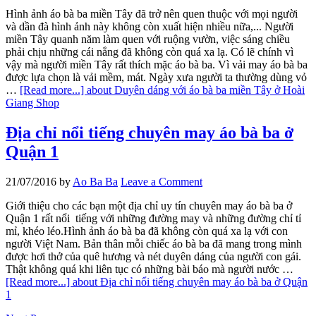
Hình ảnh áo bà ba miền Tây đã trở nên quen thuộc với mọi người
và dần đà hình ảnh này không còn xuất hiện nhiều nữa,... Người
miền Tây quanh năm làm quen với ruộng vườn, việc sáng chiều
phải chịu những cái nắng đã không còn quá xa lạ. Có lẽ chính vì
vậy mà người miền Tây rất thích mặc áo bà ba. Vì vải may áo bà ba
được lựa chọn là vải mềm, mát. Ngày xưa người ta thường dùng vỏ
…
[Read more...]
about Duyên dáng với áo bà ba miền Tây ở Hoài
Giang Shop
Địa chỉ nổi tiếng chuyên may áo bà ba ở
Quận 1
21/07/2016
by
Ao Ba Ba
Leave a Comment
Giới thiệu cho các bạn một địa chỉ uy tín chuyên may áo bà ba ở
Quận 1 rất nổi tiếng với những đường may và những đường chỉ tỉ
mỉ, khéo léo.Hình ảnh áo bà ba đã không còn quá xa lạ với con
người Việt Nam. Bản thân mỗi chiếc áo bà ba đã mang trong mình
được hơi thở của quê hương và nét duyên dáng của người con gái.
Thật không quá khi liên tục có những bài báo mà người nước …
[Read more...]
about Địa chỉ nổi tiếng chuyên may áo bà ba ở Quận
1