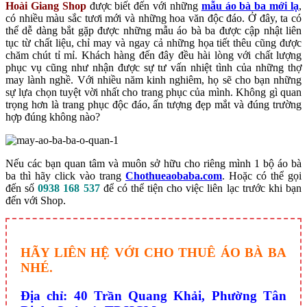
Hoài Giang Shop
được biết đến với những
mẫu áo bà ba mới lạ
,
có nhiều màu sắc tươi mới và những hoa văn độc đáo. Ở đây, ta có
thể dễ dàng bắt gặp được những mẫu áo bà ba được cập nhật liên
tục từ chất liệu, chỉ may và ngay cả những họa tiết thêu cũng được
chăm chút tỉ mỉ. Khách hàng đến đây đều hài lòng với chất lượng
phục vụ cũng như nhận được sự tư vấn nhiệt tình của những thợ
may lành nghề. Với nhiều năm kinh nghiêm, họ sẽ cho bạn những
sự lựa chọn tuyệt vời nhất cho trang phục của mình. Không gì quan
trọng hơn là trang phục độc đáo, ấn tượng đẹp mắt và đúng trường
hợp đúng không nào?
Nếu các bạn quan tâm và muôn sở hữu cho riêng mình 1 bộ áo bà
ba thì hãy click vào trang
Chothueaobaba.com
. Hoặc có thể gọi
đến số
0938 168 537
để có thể tiện cho việc liên lạc trước khi bạn
đến với Shop.
HÃY LIÊN HỆ VỚI CHO THUÊ ÁO BÀ BA
NHÉ.
Địa chỉ: 40 Trần Quang Khải, Phường Tân