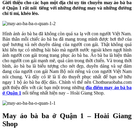
Giới thiệu cho các bạn một địa chỉ uy tín chuyên may áo bà ba
ở Quận 1 rất nổi tiếng với những đường may và những đường
chỉ tỉ mỉ, khéo léo.
Hình ảnh áo bà ba đã không còn quá xa lạ với con người Việt Nam.
Bản thân mỗi chiếc áo bà ba đã mang trong mình được hơi thở của
quê hương và nét duyên dáng của người con gái. Thật không quá
khi liên tục có những bài báo mà người nước ngoài khen ngợi hình
ảnh người con gái trong trang phục áo bà ba. Áo bà ba là hiện thân
cho người con gái mạnh mẽ, quả cảm trong thời chiến. Và trong thời
bình, áo bà ba là biểu tượng cho nét đẹp, duyên dáng và sự đảm
đang của người con gái Nam Bộ nói riêng và con người Việt Nam
nói chung. Và đây có lẽ là lí do thuyết phục nhất để bạn sở hữu
ngay 1 bộ áo bà ba độc đáo. Chính vì thế nên Chothueaobaba.com
giới thiệu đến với các bạn một trong những
địa điểm may áo bà ba
ở Quận 1
nổi tiếng nhất hiện nay – Hoài Giang Shop.
May áo bà ba ở Quận 1 – Hoài Giang
Shop