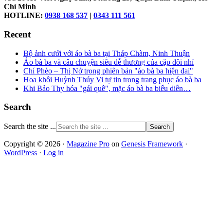
Chí Minh
HOTLINE:
0938 168 537
|
0343 111 561
Recent
Bộ ảnh cưới với áo bà ba tại Tháp Chàm, Ninh Thuận
Áo bà ba và câu chuyện siêu dễ thương của cặp đôi nhí
Chí Phèo – Thị Nở trong phiên bản "áo bà ba hiện đại"
Hoa khôi Huỳnh Thúy Vi tự tin trong trang phục áo bà ba
Khi Bảo Thy hóa "gái quê", mặc áo bà ba biểu diễn…
Search
Search the site ...
Copyright © 2026 ·
Magazine Pro
on
Genesis Framework
·
WordPress
·
Log in