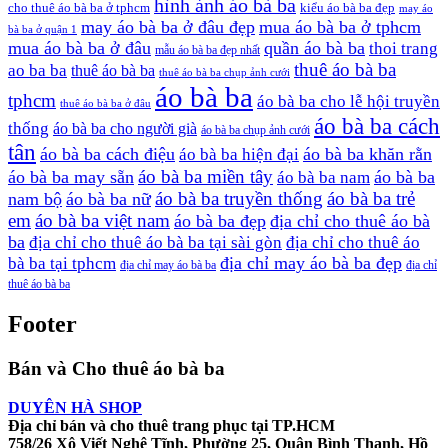
hình ảnh áo bà ba
cho thuê áo bà ba ở tphcm
kiểu áo bà ba đẹp
may áo
may áo bà ba ở đâu đẹp
mua áo bà ba ở tphcm
bà ba ở quận 1
mua áo bà ba ở đâu
quần áo bà ba
thoi trang
mẫu áo bà ba đẹp nhất
thuê áo bà ba
ao ba ba
thuê áo bà ba
thuê áo bà ba chụp ảnh cưới
áo bà ba
tphcm
áo bà ba cho lễ hội truyền
thuê áo bà ba ở đâu
áo bà ba cách
thống
áo bà ba cho người già
áo bà ba chụp ảnh cưới
tân
áo bà ba cách điệu
áo bà ba khăn rằn
áo bà ba hiện đại
áo bà ba miền tây
áo bà ba may sẵn
áo bà ba
áo bà ba nam
áo bà ba truyền thống
áo bà ba trẻ
nam bộ
áo bà ba nữ
em
áo bà ba việt nam
áo bà ba đẹp
địa chỉ cho thuê áo bà
ba
địa chỉ cho thuê áo bà ba tại sài gòn
địa chỉ cho thuê áo
địa chỉ may áo bà ba đẹp
bà ba tại tphcm
địa chỉ may áo bà ba
địa chỉ
thuê áo bà ba
Footer
Bán và Cho thuê áo bà ba
DUYÊN HÀ SHOP
Địa chỉ bán và cho thuê trang phục tại TP.HCM
758/26 Xô Viết Nghệ Tĩnh, Phường 25, Quận Bình Thạnh, Hồ