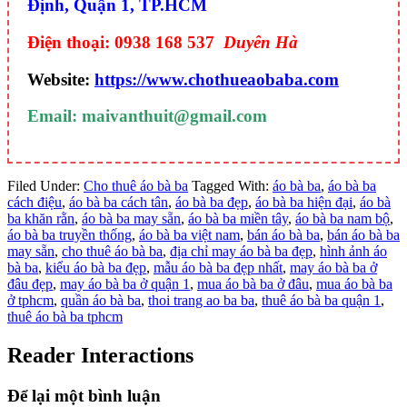
Định, Quận 1, TP.HCM
Điện thoại: 0938 168 537
Duyên Hà
Website:
https://www.chothueaobaba.com
Email: maivanthuit@gmail.com
Filed Under:
Cho thuê áo bà ba
Tagged With:
áo bà ba
,
áo bà ba
cách điệu
,
áo bà ba cách tân
,
áo bà ba đẹp
,
áo bà ba hiện đại
,
áo bà
ba khăn rằn
,
áo bà ba may sẵn
,
áo bà ba miền tây
,
áo bà ba nam bộ
,
áo bà ba truyền thống
,
áo bà ba việt nam
,
bán áo bà ba
,
bán áo bà ba
may sẵn
,
cho thuê áo bà ba
,
địa chỉ may áo bà ba đẹp
,
hình ảnh áo
bà ba
,
kiểu áo bà ba đẹp
,
mẫu áo bà ba đẹp nhất
,
may áo bà ba ở
đâu đẹp
,
may áo bà ba ở quận 1
,
mua áo bà ba ở đâu
,
mua áo bà ba
ở tphcm
,
quần áo bà ba
,
thoi trang ao ba ba
,
thuê áo bà ba quận 1
,
thuê áo bà ba tphcm
Reader Interactions
Để lại một bình luận