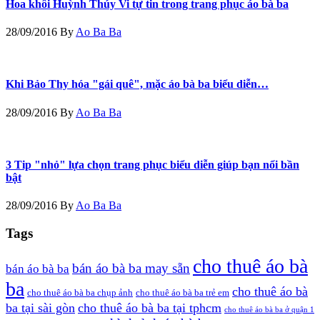
Hoa khôi Huỳnh Thúy Vi tự tin trong trang phục áo bà ba
28/09/2016
By
Ao Ba Ba
Khi Bảo Thy hóa "gái quê", mặc áo bà ba biểu diễn…
28/09/2016
By
Ao Ba Ba
3 Tip "nhỏ" lựa chọn trang phục biểu diễn giúp bạn nổi bần
bật
28/09/2016
By
Ao Ba Ba
Tags
cho thuê áo bà
bán áo bà ba may sẵn
bán áo bà ba
ba
cho thuê áo bà
cho thuê áo bà ba chụp ảnh
cho thuê áo bà ba trẻ em
ba tại sài gòn
cho thuê áo bà ba tại tphcm
cho thuê áo bà ba ở quận 1