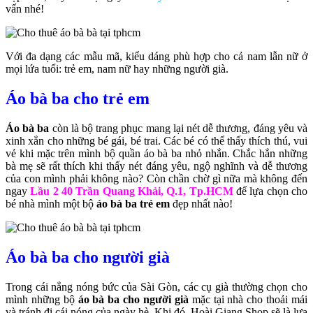
vấn nhé!
Với đa dạng các mẫu mã, kiểu dáng phù hợp cho cả nam lẫn nữ ở
mọi lứa tuổi: trẻ em, nam nữ hay những người già.
Áo bà ba cho trẻ em
Áo bà ba
còn là bộ trang phục mang lại nét dễ thương, đáng yêu và
xinh xắn cho những bé gái, bé trai. Các bé có thể thấy thích thú, vui
vẻ khi mặc trên mình bộ quần áo bà ba nhỏ nhắn. Chắc hẳn những
bà mẹ sẽ rất thích khi thấy nét đáng yêu, ngộ nghĩnh và dễ thương
của con mình phải không nào? Còn chần chờ gì nữa mà không đến
ngay
Lầu 2 40 Trần Quang Khải, Q.1, Tp.HCM
để lựa chọn cho
bé nhà mình một bộ
áo bà ba trẻ em
đẹp nhất nào!
Áo bà ba cho người già
Trong cái nắng nóng bức của Sài Gòn, các cụ già thường chọn cho
mình những bộ
áo bà ba cho người già
mặc tại nhà cho thoải mái
và tránh đi cái nóng của ngày hè. Khi đó, Hoài Giang Shop sẽ là lựa