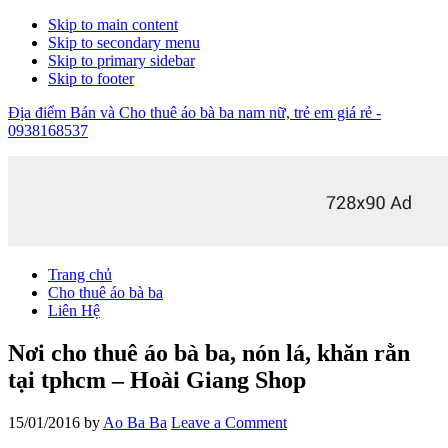
Skip to main content
Skip to secondary menu
Skip to primary sidebar
Skip to footer
Địa điểm Bán và Cho thuê áo bà ba nam nữ, trẻ em giá rẻ -
0938168537
Trang chủ
Cho thuê áo bà ba
Liên Hệ
Nơi cho thuê áo bà ba, nón lá, khăn rằn
tại tphcm – Hoài Giang Shop
15/01/2016
by
Ao Ba Ba
Leave a Comment