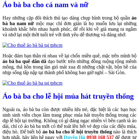
Áo bà ba cho cả nam và nữ
Hay những cặp đôi thích thú tạo dáng chụp hình trong bộ quần
áo
bà ba nam nữ
mộc mạc chỉ đơn giản là họ muốn lưu lại những
khoảnh khắc bên nhau hạnh phúc, để rồi khi về già mang ra ngắm
và nhớ lại một thời tuổi trẻ với tình yêu dễ thương và đáng nhớ.
Hoặc đám bạn thân rủ nhau về lại chốn miền quê, mặc trên mình bộ
áo bà ba quê dân dã
dạo bước trên những đồng ruộng rộng mênh
mông, thả hồn trong làn gió mát xua đi những chật vật, bộn bề của
nhịp sống tấp nập tại thành phố không bao giờ nghỉ – Sài Gòn.
Áo bà ba cho lễ hội múa hát truyền thống
Ngoài ra, áo bà ba còn được nhiều lứa trẻ, đặc biệt là các bạn học
sinh sinh viên chọn làm trang phục múa hát truyền thống trong các
dịp lễ hội tại trường. Không có gì đáng ngạc nhiên vì bên cạnh tà áo
dài, chỉ có áo bà ba mới có thể toát lên hết vẻ đẹp của các điệu múa,
điệu hò. Để biết bộ
áo bà ba cho lễ hội truyền thống
nào là thích
hợp nhất, hãy liên hệ ngay với
Duyên Hà
0938 168 537
để được tư