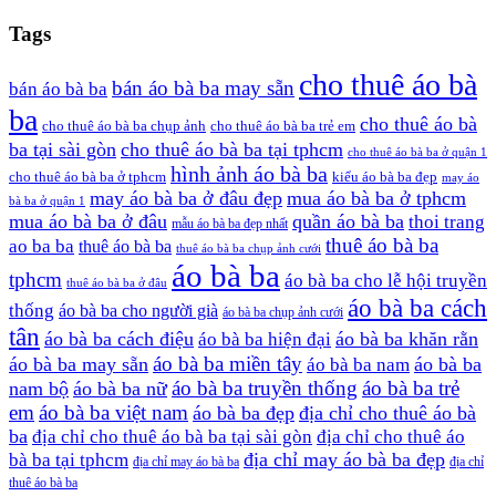
Tags
cho thuê áo bà
bán áo bà ba may sẵn
bán áo bà ba
ba
cho thuê áo bà
cho thuê áo bà ba chụp ảnh
cho thuê áo bà ba trẻ em
ba tại sài gòn
cho thuê áo bà ba tại tphcm
cho thuê áo bà ba ở quận 1
hình ảnh áo bà ba
cho thuê áo bà ba ở tphcm
kiểu áo bà ba đẹp
may áo
may áo bà ba ở đâu đẹp
mua áo bà ba ở tphcm
bà ba ở quận 1
mua áo bà ba ở đâu
quần áo bà ba
thoi trang
mẫu áo bà ba đẹp nhất
thuê áo bà ba
ao ba ba
thuê áo bà ba
thuê áo bà ba chụp ảnh cưới
áo bà ba
tphcm
áo bà ba cho lễ hội truyền
thuê áo bà ba ở đâu
áo bà ba cách
thống
áo bà ba cho người già
áo bà ba chụp ảnh cưới
tân
áo bà ba cách điệu
áo bà ba khăn rằn
áo bà ba hiện đại
áo bà ba miền tây
áo bà ba may sẵn
áo bà ba
áo bà ba nam
áo bà ba truyền thống
áo bà ba trẻ
nam bộ
áo bà ba nữ
em
áo bà ba việt nam
áo bà ba đẹp
địa chỉ cho thuê áo bà
ba
địa chỉ cho thuê áo bà ba tại sài gòn
địa chỉ cho thuê áo
địa chỉ may áo bà ba đẹp
bà ba tại tphcm
địa chỉ may áo bà ba
địa chỉ
thuê áo bà ba