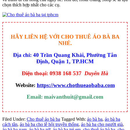
chọn thích hợp nhất cho các cụ.
HÃY LIÊN HỆ VỚI CHO THUÊ ÁO BÀ BA
NHÉ.
Địa chỉ: 40 Trần Quang Khải, Phường Tân
Định, Quận 1, TP.HCM
Điện thoại: 0938 168 537
Duyên Hà
Website:
https://www.chothueaobaba.com
Email: maivanthuit@gmail.com
Filed Under:
Cho thuê áo bà ba
Tagged With:
áo bà ba
,
áo bà ba
cách tân
,
áo bà ba cho lễ hội truyền thống
,
áo bà ba cho người già
,
áo bà ba nam
,
áo bà ba nữ
,
áo bà ba trẻ em
,
cho thuê áo bà ba
,
cho