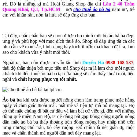
rẻ
.
Đó là những gì mà Hoài Giang Shop địa chỉ
Lầu 2 40 Trần
Quang Khải, Q.1, Tp.HCM
– nơi
cho thuê áo bà ba
nam nữ, trẻ
em với khăn rằn, nón lá hứa sẽ đáp ứng cho bạn.
Tại đây, chắc chắn bạn sẽ chọn được cho mình một bộ áo bà ba đẹp,
ưng ý và phù hợp với mục đích thuê áo. Shop sẽ đáp ứng tất cả các
nhu cầu về màu sắc, hình dạng hay kích thước mà khách đặt ra, làm
sao cho khách vừa ý nhất mới thôi.
Ngoài ra, bạn còn được tư vấn tận tình
Duyên Hà
0938 168 537
,
thái độ thân thiện bởi mục tiêu mà Shop đặt ra là làm cho mỗi người
khách khi đến thuê áo bà ba
t
ại cửa hàng sẽ cảm thấy thoải mái, tiện
nghi và
chất lượng phục vụ tốt nhất.
Áo bà ba
khi xưa được người nông chọn làm trang phục mặc hằng
ngày vì cảm giác thoải mái, mát mẻ và tiện lợi mà nó mang lại. Họ
có thể mặc chúng đi bất cứ đâu và làm bất cứ việc gì, đến với những
đồng quê miền Nam Bộ, ta dễ dàng bắt gặp bóng dáng
người nông
dân mặc áo bà ba
thấp thoáng trên đồng ruộng hay nhấp nhô trên
lưng những chú trâu, bò cày ruộng. Đó chính là nét giản dị, mộc
mạc và chân thành mà người dân nơi đây mang lại.