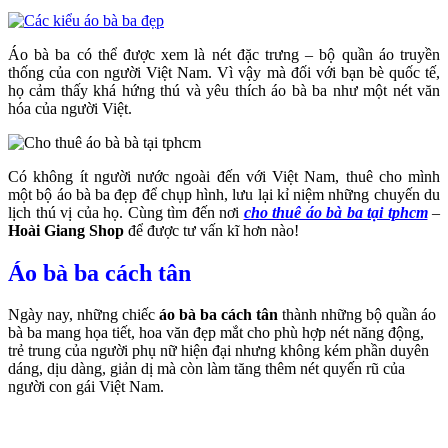
Áo bà ba có thể được xem là nét đặc trưng – bộ quần áo truyền
thống của con người Việt Nam. Vì vậy mà đối với bạn bè quốc tế,
họ cảm thấy khá hứng thú và yêu thích áo bà ba như một nét văn
hóa của người Việt.
Có không ít người nước ngoài đến với Việt Nam, thuê cho mình
một bộ áo bà ba đẹp để chụp hình, lưu lại kỉ niệm những chuyến du
lịch thú vị của họ. Cùng tìm đến nơi
cho thuê áo bà ba tại tphcm
–
Hoài Giang Shop
để được tư vấn kĩ hơn nào!
Áo bà ba cách tân
Ngày nay, những chiếc
áo bà ba cách tân
thành những bộ quần áo
bà ba mang họa tiết, hoa văn đẹp mắt cho phù hợp nét năng động,
trẻ trung của người phụ nữ hiện đại nhưng không kém phần duyên
dáng, dịu dàng, giản dị mà còn làm tăng thêm nét quyến rũ của
người con gái Việt Nam.