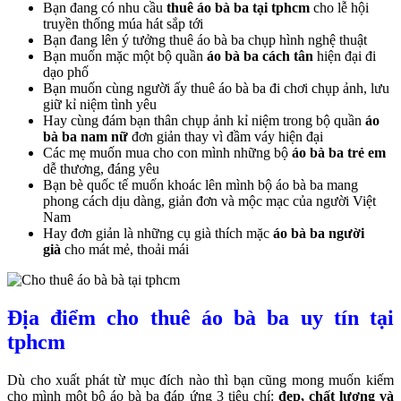
Bạn đang có nhu cầu
thuê áo bà ba tại tphcm
cho lễ hội
truyền thống múa hát sắp tới
Bạn đang lên ý tưởng thuê áo bà ba chụp hình nghệ thuật
Bạn muốn mặc một bộ quần
áo bà ba cách tân
hiện đại đi
dạo phố
Bạn muốn cùng người ấy thuê áo bà ba đi chơi chụp ảnh, lưu
giữ kỉ niệm tình yêu
Hay cùng đám bạn thân chụp ảnh kỉ niệm trong bộ quần
áo
bà ba nam nữ
đơn giản thay vì đầm váy hiện đại
Các mẹ muốn mua cho con mình những bộ
áo bà ba trẻ e
m
dễ thương, đáng yêu
Bạn bè quốc tế muốn khoác lên mình bộ áo bà ba mang
phong cách dịu dàng, giản đơn và mộc mạc của người Việt
Nam
Hay đơn giản là những cụ già thích mặc
áo bà ba người
già
cho mát mẻ, thoải mái
Địa điểm cho thuê áo bà ba uy tín tại
tphcm
Dù cho xuất phát từ mục đích nào thì bạn cũng mong muốn kiếm
cho mình một bộ áo bà ba đáp ứng 3 tiêu chí:
đẹp, chất lượng và