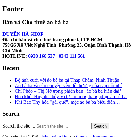
Footer
Bán và Cho thuê áo bà ba
DUYÊN HÀ SHOP
Địa chỉ bán và cho thuê trang phục tại TP.HCM
758/26 Xô Viết Nghệ Tĩnh, Phường 25, Quận Bình Thạnh, Hồ
Chí Minh
HOTLINE:
0938 168 537
|
0343 111 561
Recent
Bộ ảnh cưới với áo bà ba tại Tháp Chàm, Ninh Thuận
Áo bà ba và câu chuyện siêu dễ thương của cặp đôi nhí
Chí Phèo – Thị Nở trong phiên bản "áo bà ba hiện đại"
Hoa khôi Huỳnh Thúy Vi tự tin trong trang phục áo bà ba
Khi Bảo Thy hóa "gái quê", mặc áo bà ba biểu diễn…
Search
Search the site ...
Copyright © 2026 ·
Magazine Pro
on
Genesis Framework
·