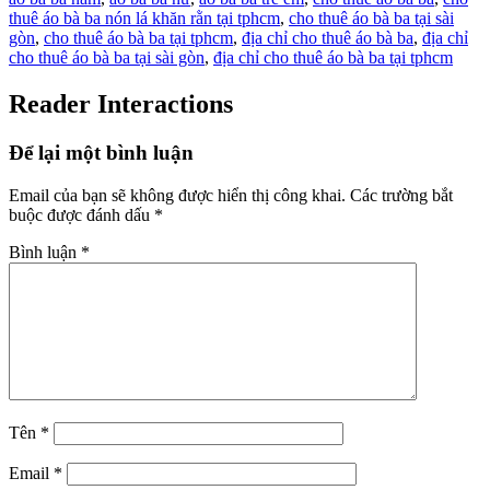
thuê áo bà ba nón lá khăn rằn tại tphcm
,
cho thuê áo bà ba tại sài
gòn
,
cho thuê áo bà ba tại tphcm
,
địa chỉ cho thuê áo bà ba
,
địa chỉ
cho thuê áo bà ba tại sài gòn
,
địa chỉ cho thuê áo bà ba tại tphcm
Reader Interactions
Để lại một bình luận
Email của bạn sẽ không được hiển thị công khai.
Các trường bắt
buộc được đánh dấu
*
Bình luận
*
Tên
*
Email
*