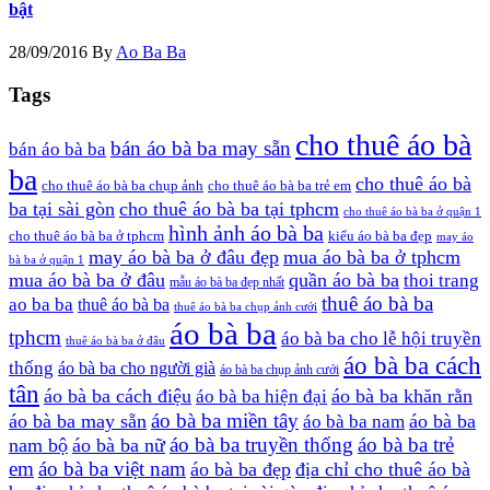
bật
28/09/2016
By
Ao Ba Ba
Tags
cho thuê áo bà
bán áo bà ba may sẵn
bán áo bà ba
ba
cho thuê áo bà
cho thuê áo bà ba chụp ảnh
cho thuê áo bà ba trẻ em
ba tại sài gòn
cho thuê áo bà ba tại tphcm
cho thuê áo bà ba ở quận 1
hình ảnh áo bà ba
cho thuê áo bà ba ở tphcm
kiểu áo bà ba đẹp
may áo
may áo bà ba ở đâu đẹp
mua áo bà ba ở tphcm
bà ba ở quận 1
mua áo bà ba ở đâu
quần áo bà ba
thoi trang
mẫu áo bà ba đẹp nhất
thuê áo bà ba
ao ba ba
thuê áo bà ba
thuê áo bà ba chụp ảnh cưới
áo bà ba
tphcm
áo bà ba cho lễ hội truyền
thuê áo bà ba ở đâu
áo bà ba cách
thống
áo bà ba cho người già
áo bà ba chụp ảnh cưới
tân
áo bà ba cách điệu
áo bà ba khăn rằn
áo bà ba hiện đại
áo bà ba miền tây
áo bà ba may sẵn
áo bà ba
áo bà ba nam
áo bà ba truyền thống
áo bà ba trẻ
nam bộ
áo bà ba nữ
em
áo bà ba việt nam
áo bà ba đẹp
địa chỉ cho thuê áo bà