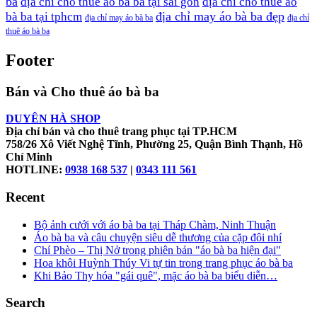
ba
địa chỉ cho thuê áo bà ba tại sài gòn
địa chỉ cho thuê áo
địa chỉ may áo bà ba đẹp
bà ba tại tphcm
địa chỉ may áo bà ba
địa chỉ
thuê áo bà ba
Footer
Bán và Cho thuê áo bà ba
DUYÊN HÀ SHOP
Địa chỉ bán và cho thuê trang phục tại TP.HCM
758/26 Xô Viết Nghệ Tĩnh, Phường 25, Quận Bình Thạnh, Hồ
Chí Minh
HOTLINE:
0938 168 537
|
0343 111 561
Recent
Bộ ảnh cưới với áo bà ba tại Tháp Chàm, Ninh Thuận
Áo bà ba và câu chuyện siêu dễ thương của cặp đôi nhí
Chí Phèo – Thị Nở trong phiên bản "áo bà ba hiện đại"
Hoa khôi Huỳnh Thúy Vi tự tin trong trang phục áo bà ba
Khi Bảo Thy hóa "gái quê", mặc áo bà ba biểu diễn…
Search